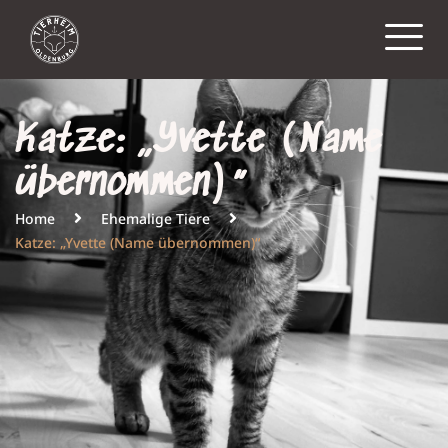
Katze: „Yvette (Name
übernommen)“
Home
Ehemalige Tiere
Katze: „Yvette (Name übernommen)“