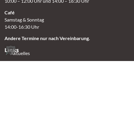
10:00 – 12:00 Uhr und 14:00 – 16:30 Uhr
Café
Samstag & Sonntag
14:00-16:30 Uhr
Andere Termine nur nach Vereinbarung.
Links
Aktuelles
Vermittlung
Shop
Kontakt
Tierschutzverein Oldenburg e.V.
2023 Tierheim Oldenburg