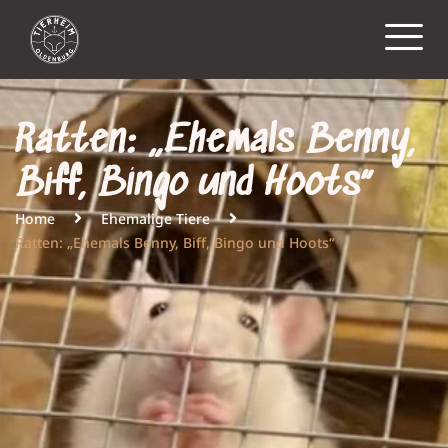
Ratten: „Ehemals Benny,
Biff, Bingo und Hoots“
Home
Ehemalige Tiere
Ratten: „Ehemals Benny, Biff, Bingo und Hoots“