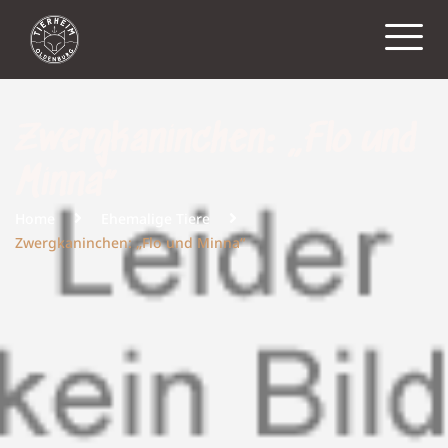
Zwergkaninchen: „Flo und
Minna“
Home
Ehemalige Tiere
Zwergkaninchen: „Flo und Minna“