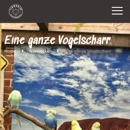
Eine ganze Vogelscharr
Home
Newsticker
Eine ganze Vogelscharr