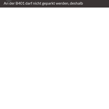
An der B401 darf nicht geparkt werden, deshalb
nutzt bitte bei Bedarf die angrenzenden Straßen.
(Kavallerieweg, Am Kanal, Dietrich-Dannemann-Str.)
Öffnungszeiten
Vermittlung
Mittwoch – Sonntag
14:00 – 16:30 Uhr
Fundtierannahme
Montag – Sonntag
9:00 – 17:00 Uhr
Spendenannahme / Tierrettershop
Montag – Sonntag
10:00 – 12:00 Uhr und 14:00 – 16:30 Uhr
Café
Samstag & Sonntag
14:00-16:30 Uhr