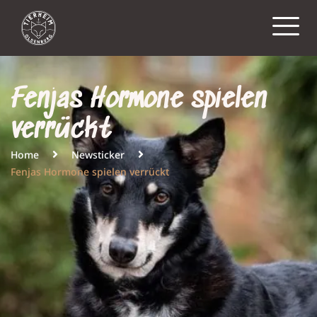
Fenjas Hormone spielen
verrückt
Home
Newsticker
Fenjas Hormone spielen verrückt