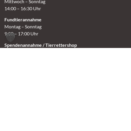
Mittwoch – Sonntag
14:00 – 16:30 Uhr
Fundtierannahme
Montag – Sonntag
9:00 – 17:00 Uhr
Spendenannahme / Tierrettershop
Montag – Sonntag
10:00 – 12:00 Uhr und 14:00 – 16:30 Uhr
Café
Samstag & Sonntag
14:00-16:30 Uhr
Andere Termine nur nach Vereinbarung.
Links
Aktuelles
Vermittlung
Shop