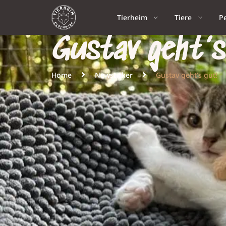
Tierheim
Tiere
P
Gustav geht’s
Home
Newsticker
Gustav geht’s gut!