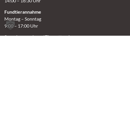
14:00 – 16:30 Uhr
Fundtierannahme
Montag – Sonntag
9:00 – 17:00 Uhr
Spendenannahme / Tierrettershop
Montag – Sonntag
10:00 – 12:00 Uhr und 14:00 – 16:30 Uhr
Café
Samstag & Sonntag
14:00-16:30 Uhr
Andere Termine nur nach Vereinbarung.
Links
Aktuelles
Vermittlung
Shop
Kontakt