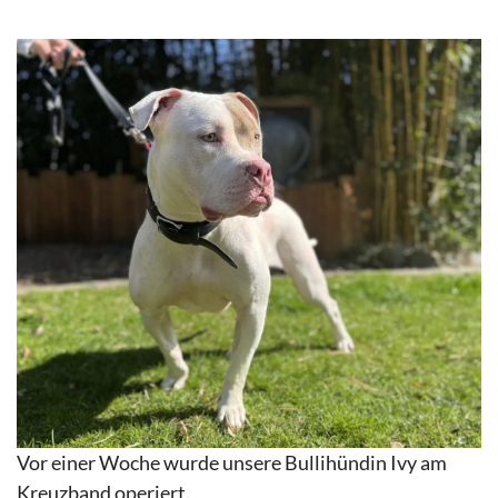
Vor einer Woche wurde unsere Bullihündin Ivy am
Kreuzband operiert.