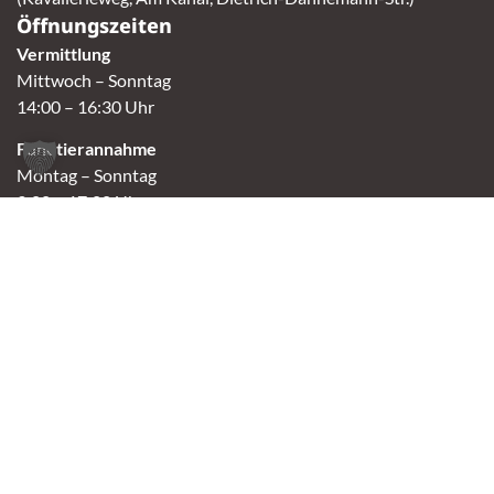
Öffnungszeiten
Vermittlung
Mittwoch – Sonntag
14:00 – 16:30 Uhr
Fundtierannahme
Montag – Sonntag
9:00 – 17:00 Uhr
Spendenannahme / Tierrettershop
Montag – Sonntag
10:00 – 12:00 Uhr und 14:00 – 16:30 Uhr
Café
Samstag & Sonntag
14:00-16:30 Uhr
Andere Termine nur nach Vereinbarung.
Links
Aktuelles