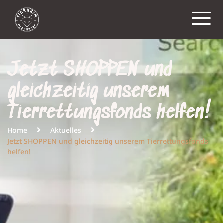
Jetzt SHOPPEN und
gleichzeitig unserem
Tierrettungsfonds helfen!
Home
Aktuelles
Jetzt SHOPPEN und gleichzeitig unserem Tierrettungsfonds
helfen!