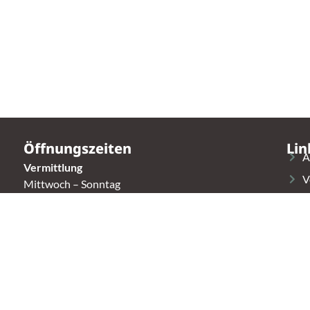
Öffnungszeiten
Lin
A
Vermittlung
V
Mittwoch – Sonntag
14:00 – 16:30 Uhr
S
K
Fundtierannahme
Montag – Sonntag
T
9:00 – 17:00 Uhr
Spendenannahme / Tierrettershop
Montag – Sonntag