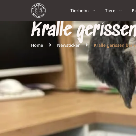
Tierheim
Tiere
P
Kralle gerisse
Home
Newsticker
Kralle gerissen bei Y