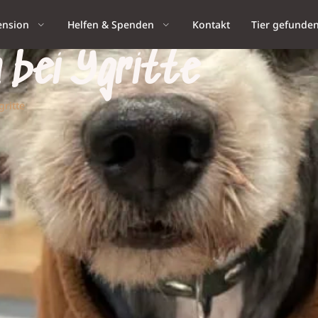
ension
Helfen & Spenden
Kontakt
Tier gefunde
n bei Ygritte
gritte