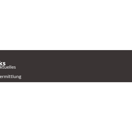
ks
ktuelles
ermittlung
hop
ontakt
ierschutzverein Oldenburg e.V.