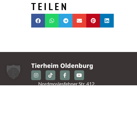
TEILEN
Tierheim Oldenburg
Nordmoslesfehner Str. 412,
26131 Oldenburg
0441 / 50 42 93
tiere@tierheim-ol.de
Telefonzeiten:
Montag – Sonntag 10:30 – 12:00 Uhr
Mittwoch – Samstag 14:00 – 16:30 Uhr