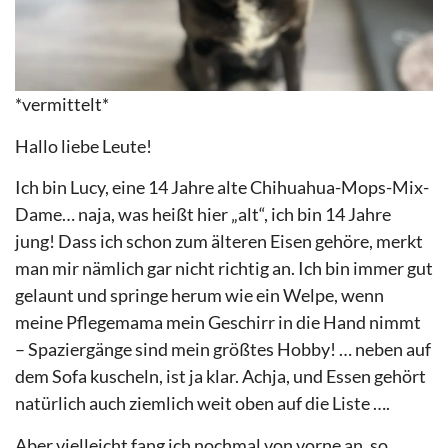
*vermittelt*
Hallo liebe Leute!
Ich bin Lucy, eine 14 Jahre alte Chihuahua-Mops-Mix-
Dame… naja, was heißt hier „alt“, ich bin 14 Jahre
jung! Dass ich schon zum älteren Eisen gehöre, merkt
man mir nämlich gar nicht richtig an. Ich bin immer gut
gelaunt und springe herum wie ein Welpe, wenn
meine Pflegemama mein Geschirr in die Hand nimmt
– Spaziergänge sind mein größtes Hobby! … neben auf
dem Sofa kuscheln, ist ja klar. Achja, und Essen gehört
natürlich auch ziemlich weit oben auf die Liste ….
Aber vielleicht fang ich nochmal von vorne an, so