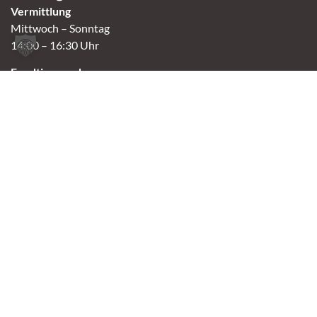
Vermittlung
Mittwoch – Sonntag
14:00 – 16:30 Uhr
Fundtierannahme
Montag – Sonntag
9:00 – 17:00 Uhr
Spendenannahme / Tierrettershop
Montag – Sonntag
10:00 – 12:00 Uhr und 14:00 – 16:30 Uhr
Café
Samstag & Sonntag
14:00-16:30 Uhr
Andere Termine nur nach Vereinbarung.
Links
Aktuelles
Vermittlung