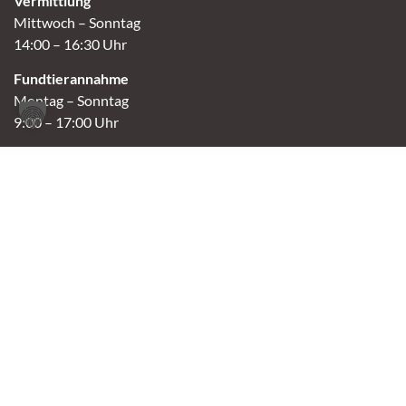
Vermittlung
Mittwoch – Sonntag
14:00 – 16:30 Uhr
Fundtierannahme
Montag – Sonntag
9:00 – 17:00 Uhr
Spendenannahme / Tierrettershop
Montag – Sonntag
10:00 – 12:00 Uhr und 14:00 – 16:30 Uhr
Café
Samstag & Sonntag
14:00-16:30 Uhr
Andere Termine nur nach Vereinbarung.
Links
Aktuelles
Vermittlung