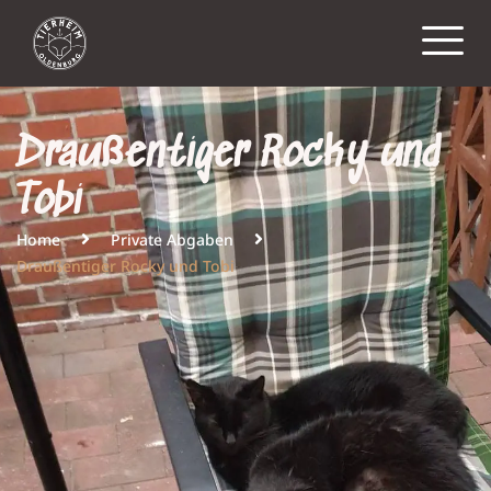
Draußentiger Rocky und
Tobi
Home
Private Abgaben
Draußentiger Rocky und Tobi