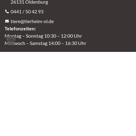
26131 Oldenburg
0441 / 50 42 93
tiere@tierheim-ol.de
Telefonzeiten:
Montag – Sonntag 10:30 – 12:00 Uhr
Mittwoch – Samstag 14:00 – 16:30 Uhr
Unsere Parkplätze am Tierheim sind leider begrenzt.
An der B401 darf nicht geparkt werden, deshalb
nutzt bitte bei Bedarf die angrenzenden Straßen.
(Kavallerieweg, Am Kanal, Dietrich-Dannemann-Str.)
Öffnungszeiten
Vermittlung
Mittwoch – Sonntag
14:00 – 16:30 Uhr
Fundtierannahme
Montag – Sonntag