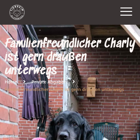
Familienfreundlicher Charly
ist gern draußen
unterwegs
Home
Private Abgaben
Familienfreundlicher Charly ist gern draußen unterwegs