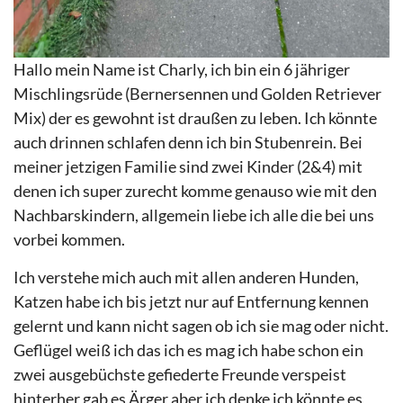
Hallo mein Name ist Charly, ich bin ein 6 jähriger
Mischlingsrüde (Bernersennen und Golden Retriever
Mix) der es gewohnt ist draußen zu leben. Ich könnte
auch drinnen schlafen denn ich bin Stubenrein. Bei
meiner jetzigen Familie sind zwei Kinder (2&4) mit
denen ich super zurecht komme genauso wie mit den
Nachbarskindern, allgemein liebe ich alle die bei uns
vorbei kommen.
Ich verstehe mich auch mit allen anderen Hunden,
Katzen habe ich bis jetzt nur auf Entfernung kennen
gelernt und kann nicht sagen ob ich sie mag oder nicht.
Geflügel weiß ich das ich es mag ich habe schon ein
zwei ausgebüchste gefiederte Freunde verspeist
hinterher gab es Ärger aber ich denke ich könnte es