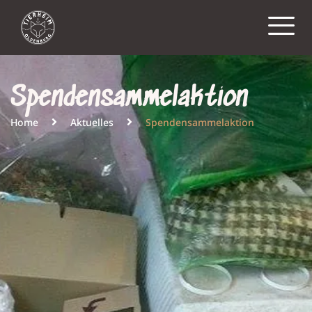
Spendensammelaktion
Home
Aktuelles
Spendensammelaktion