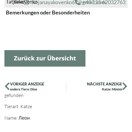
Tatjana
Yakovenko
tatjanayakovenko67@gmail.com
+49 155 62032763
Bemerkungen oder Besonderheiten
Zurück zur Übersicht
VORIGER ANZEIGE
NÄCHSTE ANZEIGE
andere Tiere: Dino
Katze: Minimi
gefunden
Tierart: Katze
Name: Леон