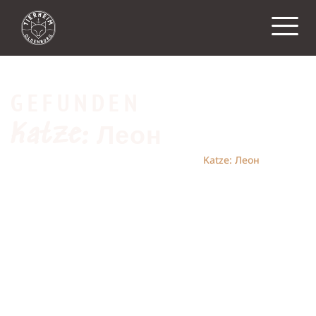
GEFUNDEN
Katze: Леон
Home
vermisst & gefunden
Katze: Леон