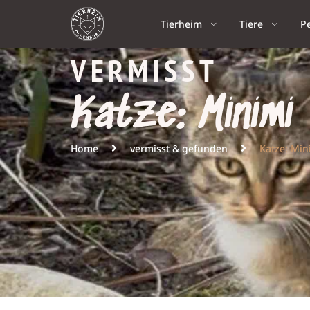
Tierheim
Tiere
P
VERMISST
Katze: Minimi
Home
vermisst & gefunden
Katze: Min