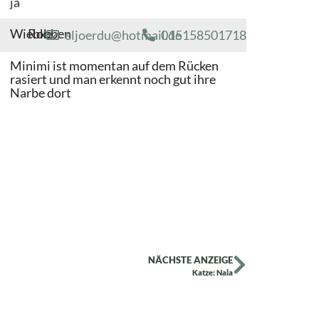
ja
Wiebke
Robben
eljoerdu@hotmail.de
015158501718
Minimi ist momentan auf dem Rücken
rasiert und man erkennt noch gut ihre
Narbe dort
NÄCHSTE ANZEIGE
Katze: Nala