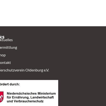
ks
ktuelles
ermittlung
hop
ontakt
ierschutzverein Oldenburg e.V.