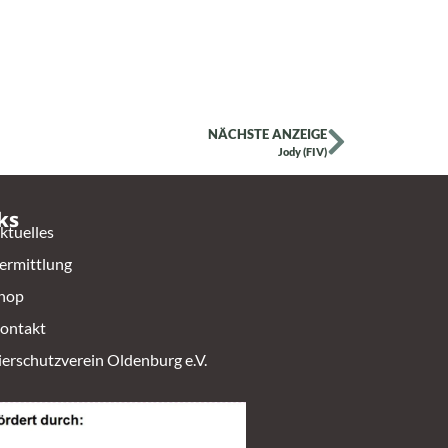
NÄCHSTE ANZEIGE
Jody (FIV)
ks
ktuelles
ermittlung
hop
ontakt
ierschutzverein Oldenburg e.V.