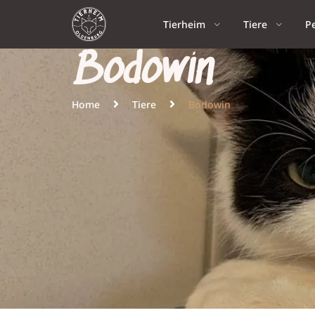
Tierheim
Tiere
P
Bodowin
Home
Tiere
Bodowin