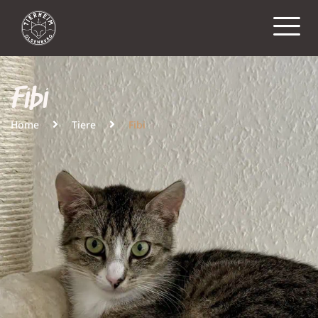
Fibi
Home
Tiere
Fibi