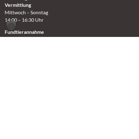
Vermittlung
Mittwoch – Sonntag
14:00 – 16:30 Uhr
Fundtierannahme
Montag – Sonntag
9:00 – 17:00 Uhr
Spendenannahme / Tierrettershop
Montag – Sonntag
10:00 – 12:00 Uhr und 14:00 – 16:30 Uhr
Café
Samstag & Sonntag
14:00-16:30 Uhr
Andere Termine nur nach Vereinbarung.
Links
Aktuelles
Vermittlung