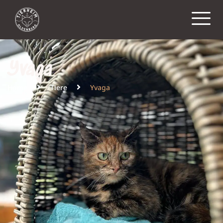
Yvaga
Home
Tiere
Yvaga