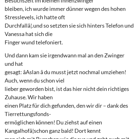
Besuchszeit im kleinen Innenzwinger
bleiben, ich wurde immer dünner wegen des hohen
Stresslevels, ich hatte oft
Durchfallâ¦.und so setzten sie sich hinters Telefon und
Vanessa hat sich die
Finger wund telefoniert.
Und dann kam sie irgendwann mal an den Zwinger
und hat
gesagt: âAslan â du musst jetzt nochmal umziehen!
Auch, wenn du schon viel
lieber geworden bist, ist das hier nicht dein richtiges
Zuhause. Wir haben
einen Platz für dich gefunden, den wir dir – dank des
Tierrettungsfonds-
ermöglichen können! Du ziehst auf einen
Kangalhofâ¦schon ganz bald! Dort kennt
man sich mit Burschen wie dir aus und geht auch mit