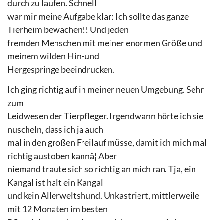
durch zu laufen. Schnell
war mir meine Aufgabe klar: Ich sollte das ganze
Tierheim bewachen!! Und jeden
fremden Menschen mit meiner enormen Größe und
meinem wilden Hin-und
Hergespringe beeindrucken.
Ich ging richtig auf in meiner neuen Umgebung. Sehr
zum
Leidwesen der Tierpfleger. Irgendwann hörte ich sie
nuscheln, dass ich ja auch
mal in den großen Freilauf müsse, damit ich mich mal
richtig austoben kannâ¦ Aber
niemand traute sich so richtig an mich ran. Tja, ein
Kangal ist halt ein Kangal
und kein Allerweltshund. Unkastriert, mittlerweile
mit 12 Monaten im besten