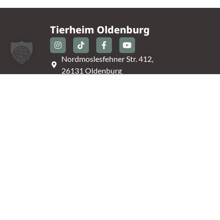
Tierheim Oldenburg
Nordmoslesfehner Str. 412,
26131 Oldenburg
0441 / 50 42 93
tiere@tierheim-ol.de
Telefonzeiten:
Montag – Sonntag 10:30 – 12:00 Uhr
Mittwoch – Samstag 14:00 – 16:30 Uhr
Unsere Parkplätze am Tierheim sind leider begrenz
An der B401 darf nicht geparkt werden, deshalb
nutzt bitte bei Bedarf die angrenzenden Straßen.
(Kavallerieweg, Am Kanal, Dietrich-Dannemann-St