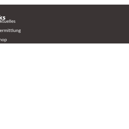
ks
ktuelles
ermittlung
hop
ontakt
ierschutzverein Oldenburg e.V.