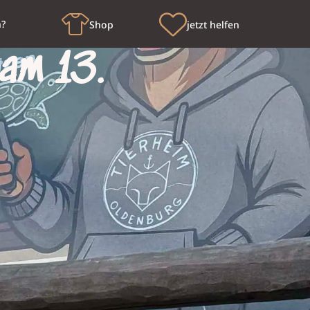
n?
Shop
jetzt helfen
 am 13.