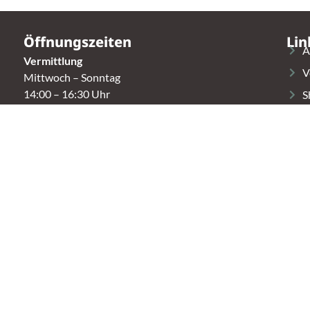
Öffnungszeiten
Lin
A
Vermittlung
V
Mittwoch – Sonntag
14:00 – 16:30 Uhr
S
K
Fundtierannahme
Montag – Sonntag
T
9:00 – 17:00 Uhr
Spendenannahme / Tierrettershop
Montag – Sonntag
10:00 – 12:00 Uhr und 14:00 – 16:30 Uhr
t.
Café
Samstag & Sonntag
14:00-16:30 Uhr
r.)
Andere Termine nur nach Vereinbarung.