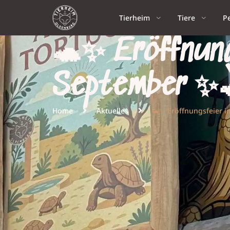
Tierheim
Tiere
P
🐢✨ Eröffnung
September ✨
Home
Aktuelles
🐢✨ Eröffnungsfeier 