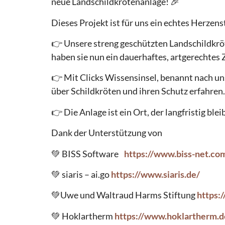
neue Landschildkrötenanlage! 🎉
Dieses Projekt ist für uns ein echtes Herze
👉 Unsere streng geschützten Landschildkrö
haben sie nun ein dauerhaftes, artgerechte
👉 Mit Clicks Wissensinsel, benannt nach un
über Schildkröten und ihren Schutz erfahre
👉 Die Anlage ist ein Ort, der langfristig bl
Dank der Unterstützung von
💚 BISS Software
https://www.biss-net.co
💚 siaris – ai.go
https://www.siaris.de/
💚Uwe und Waltraud Harms Stiftung
https:/
💚 Hoklartherm
https://www.hoklartherm.d