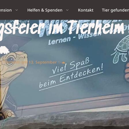
ension
Helfen & Spenden
Kontakt
Tier gefunde
sfeier im Tierheim
🐢
im Tierheim am 13. September ✨🐢