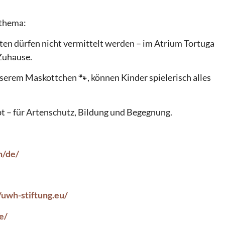
nsthema:
ten dürfen nicht vermittelt werden – im Atrium Tortuga
s Zuhause.
serem Maskottchen 🐾, können Kinder spielerisch alles
n.
eibt – für Artenschutz, Bildung und Begegnung.
m/de/
/uwh-stiftung.eu/
e/