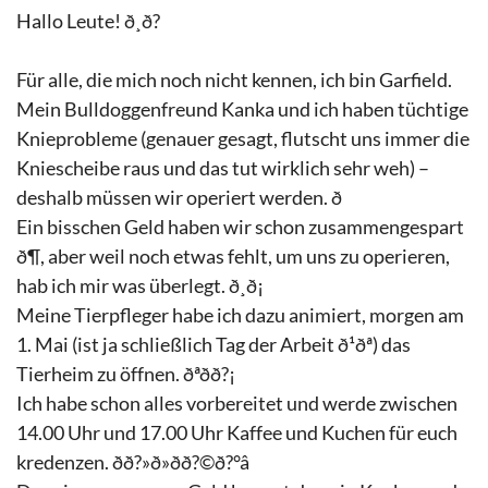
Hallo Leute!
ð¸
ð?
Für alle, die mich noch nicht kennen, ich bin Garfield.
Mein Bulldoggenfreund Kanka und ich haben tüchtige
Knieprobleme (genauer gesagt, flutscht uns immer die
Kniescheibe raus und das tut wirklich sehr weh) –
deshalb müssen wir operiert werden.
ð
Ein bisschen Geld haben wir schon zusammengespart
ð¶
, aber weil noch etwas fehlt, um uns zu operieren,
hab ich mir was überlegt.
ð¸
ð¡
Meine Tierpfleger habe ich dazu animiert, morgen am
1. Mai (ist ja schließlich Tag der Arbeit
ð¹
ðª
) das
Tierheim zu öffnen.
ðª
ð
ð?¡
Ich habe schon alles vorbereitet und werde zwischen
14.00 Uhr und 17.00 Uhr Kaffee und Kuchen für euch
kredenzen.
ðð?»
ð»
ð
ð?©
ð?°
â