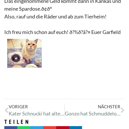
Das eingenommene Geld kommt dann in Kankas und
meine Spardose.
ð¢
ð°
Also, rauf und die Räder und ab zum Tierheim!
Ich freu mich schon auf euch!
ð?¾
ð?
â?¤
Euer Garfield
VORIGER
NÄCHSTER
Kater Schnucki hat alte Verletzung
Gonzo hat Schmuddelohren
TEILEN