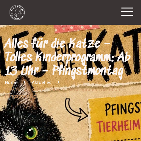
Alles für die Katze –
Tolles Kinderprogramm: Ab
13 Uhr – Pfingstmontag
Home
Aktuelles
Alles für die Katze – Tolles Kinderprogramm: Ab 13 Uhr –
Pfingstmontag