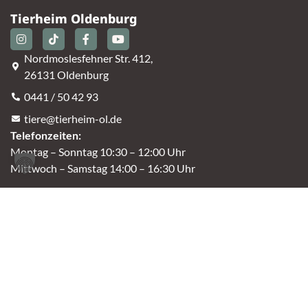
Tierheim Oldenburg
Nordmoslesfehner Str. 412,
26131 Oldenburg
0441 / 50 42 93
tiere@tierheim-ol.de
Telefonzeiten:
Montag – Sonntag 10:30 – 12:00 Uhr
Mittwoch – Samstag 14:00 – 16:30 Uhr
Unsere Parkplätze am Tierheim sind leider begrenzt.
An der B401 darf nicht geparkt werden, deshalb
nutzt bitte bei Bedarf die angrenzenden Straßen.
(Kavallerieweg, Am Kanal, Dietrich-Dannemann-Str.)
Öffnungszeiten
Vermittlung