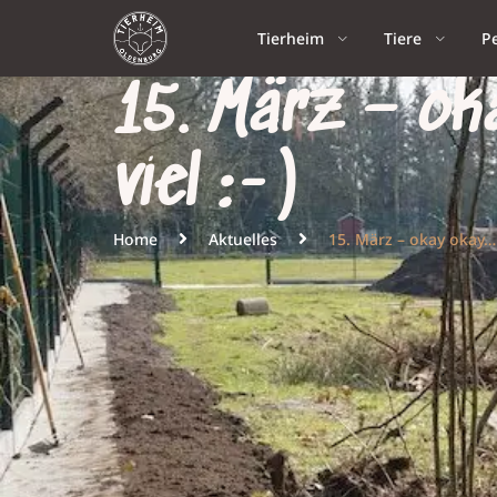
Tierheim
Tiere
P
15. März – ok
viel :-)
Home
Aktuelles
15. März – okay okay… 