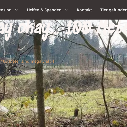
ension
Helfen & Spenden
Kontakt
Tier gefunde
ay okay… 100 Mete
100 Meter sind mega viel :-)