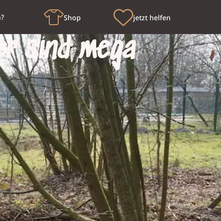
n?
Shop
jetzt helfen
r sind mega