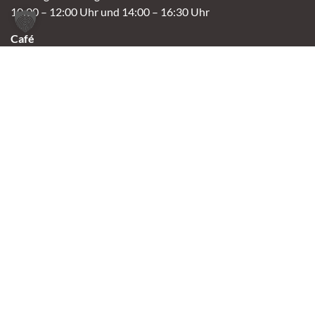
10:00 – 12:00 Uhr und 14:00 – 16:30 Uhr
Café
Samstag & Sonntag
14:00-16:30 Uhr
Andere Termine nur nach Vereinbarung.
Links
Aktuelles
Vermittlung
Shop
Kontakt
Tierschutzverein Oldenburg e.V.