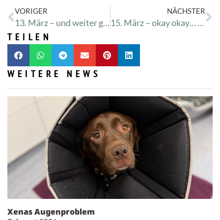
VORIGER
NÄCHSTER
13. März – und weiter gehtÂ´s auf der anderen Seite ;-)
15. März – okay okay… 100 Meter sind mega viel :-)
TEILEN
WEITERE NEWS
Xenas Augenproblem