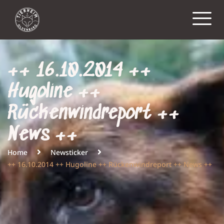
++ 16.10.2014 ++
Hugoline ++
Rückenwindreport ++
News ++
Home
Newsticker
++ 16.10.2014 ++ Hugoline ++ Rückenwindreport ++ News ++