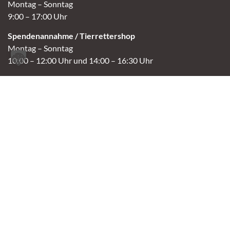
Montag – Sonntag
9:00 – 17:00 Uhr
Spendenannahme / Tierrettershop
Montag – Sonntag
10:00 – 12:00 Uhr und 14:00 – 16:30 Uhr
Café
Samstag & Sonntag
14:00-16:30 Uhr
Andere Termine nur nach Vereinbarung.
Links
Aktuelles
Vermittlung
Shop
Kontakt
Tierschutzverein Oldenburg e.V.