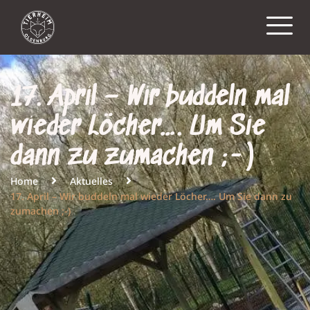
17. April – Wir buddeln mal
wieder Löcher…. Um Sie
dann zu zumachen ;-)
Home
Aktuelles
17. April – Wir buddeln mal wieder Löcher…. Um Sie dann zu
zumachen ;-)