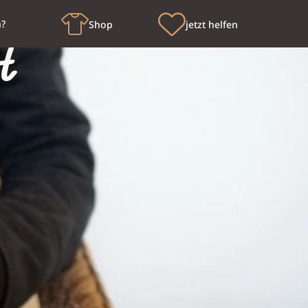
n?
Shop
jetzt helfen
t