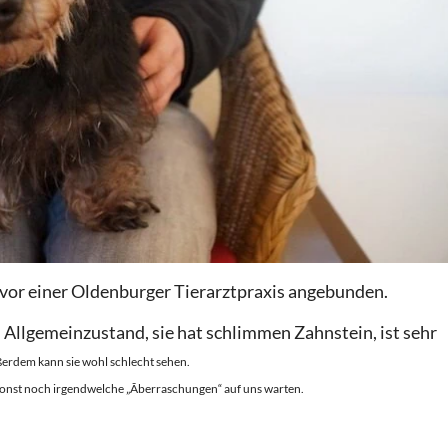
 vor einer Oldenburger Tierarztpraxis angebunden.
n Allgemeinzustand, sie hat schlimmen Zahnstein, ist sehr
erdem kann sie wohl schlecht sehen.
onst noch irgendwelche „Ãberraschungen“ auf uns warten.