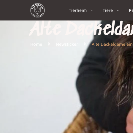
Tierheim
Tiere
P
Alte Dackelda
Home
Newsticker
Alte Dackeldame ein