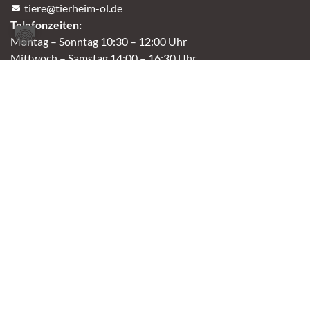
tiere@tierheim-ol.de
Telefonzeiten:
Montag – Sonntag 10:30 – 12:00 Uhr
Mittwoch – Samstag 14:00 – 16:30 Uhr
Unsere Parkplätze am Tierheim sind leider begrenzt.
An der B401 darf nicht geparkt werden, deshalb
nutzt bitte bei Bedarf die angrenzenden Straßen.
(Kavallerieweg, Am Kanal, Dietrich-Dannemann-Str.)
Öffnungszeiten
Vermittlung
Mittwoch – Sonntag
14:00 – 16:30 Uhr
Fundtierannahme
Montag – Sonntag
9:00 – 17:00 Uhr
Spendenannahme / Tierrettershop