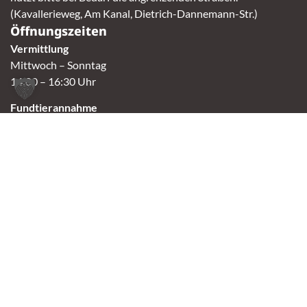
(Kavallerieweg, Am Kanal, Dietrich-Dannemann-Str.)
Öffnungszeiten
Vermittlung
Mittwoch – Sonntag
14:00 – 16:30 Uhr
Fundtierannahme
Montag – Sonntag
9:00 – 17:00 Uhr
Spendenannahme / Tierrettershop
Montag – Sonntag
10:00 – 12:00 Uhr und 14:00 – 16:30 Uhr
Café
Samstag & Sonntag
14:00-16:30 Uhr
Andere Termine nur nach Vereinbarung.