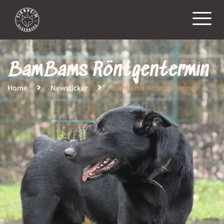
BamBams Röntgentermin
Home
Newsticker
BamBams Röntgentermin