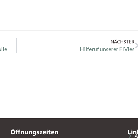
NÄCHSTER
lle
Hilferuf unserer FIVies
Öffnungszeiten
Lin
A