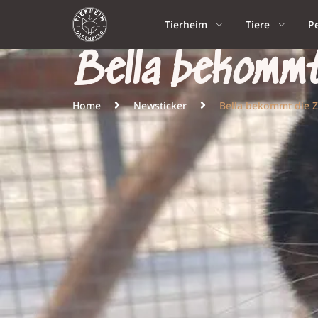
Tierheim
Tiere
P
Bella bekommt
Home
Newsticker
Bella bekommt die 