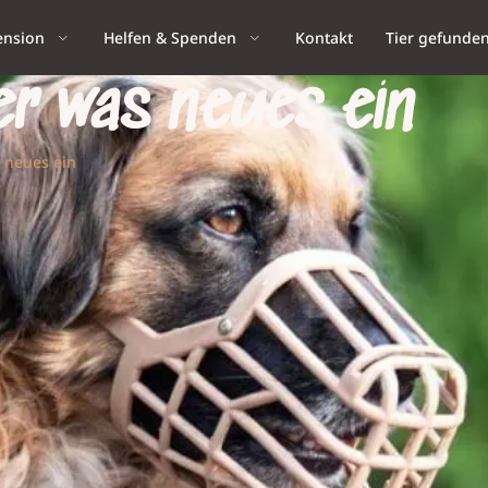
ension
Helfen & Spenden
Kontakt
Tier gefunde
er was neues ein
s neues ein