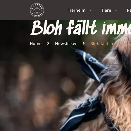
Tierheim
Tiere
P
Bloh fällt imm
Home
Newsticker
Bloh fällt immer wa