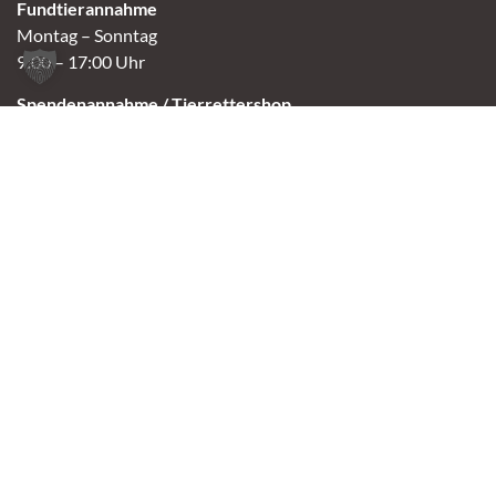
Fundtierannahme
Montag – Sonntag
9:00 – 17:00 Uhr
Spendenannahme / Tierrettershop
Montag – Sonntag
10:00 – 12:00 Uhr und 14:00 – 16:30 Uhr
Café
Samstag & Sonntag
14:00-16:30 Uhr
Andere Termine nur nach Vereinbarung.
Links
Aktuelles
Vermittlung
Shop
Kontakt
Tierschutzverein Oldenburg e.V.