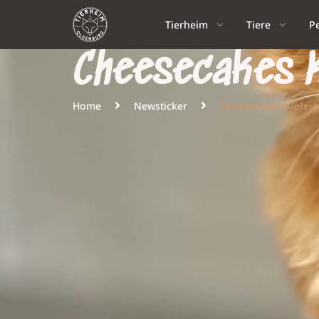
Tierheim
Tiere
P
Cheesecakes K
Home
Newsticker
Cheesecakes Kiefer