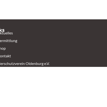
ks
ktuelles
ermittlung
hop
ontakt
ierschutzverein Oldenburg e.V.