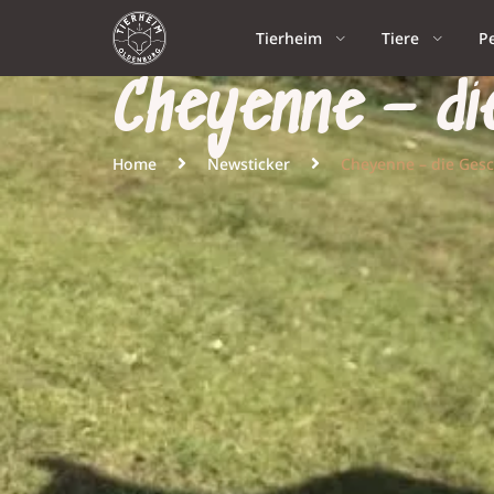
Tierheim
Tiere
P
Cheyenne – di
Home
Newsticker
Cheyenne – die Gesc