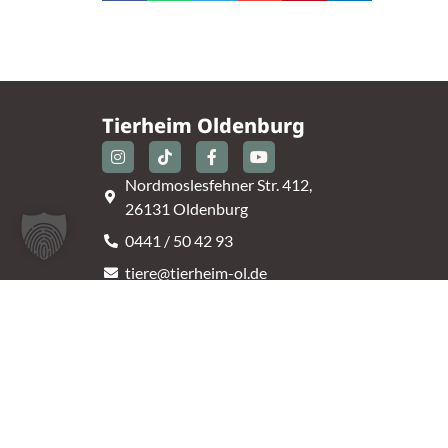
Tierheim Oldenburg
Nordmoslesfehner Str. 412,
26131 Oldenburg
0441 / 50 42 93
tiere@tierheim-ol.de
Telefonzeiten:
Montag – Sonntag 10:30 – 12:00 Uhr
Mittwoch – Samstag 14:00 – 16:30 Uhr
Unsere Parkplätze am Tierheim sind leider begrenz
An der B401 darf nicht geparkt werden, deshalb