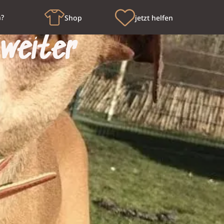
n?
Shop
jetzt helfen
weiter