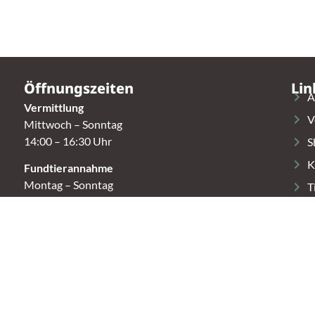
Öffnungszeiten
Lin
A
Vermittlung
V
Mittwoch – Sonntag
14:00 – 16:30 Uhr
S
K
Fundtierannahme
Montag – Sonntag
T
9:00 – 17:00 Uhr
Spendenannahme / Tierrettershop
Montag – Sonntag
10:00 – 12:00 Uhr und 14:00 – 16:30 Uhr
t.
Café
Samstag & Sonntag