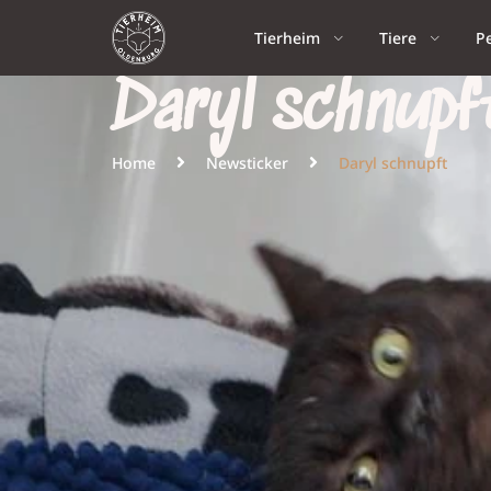
Tierheim
Tiere
P
Daryl schnupf
Home
Newsticker
Daryl schnupft