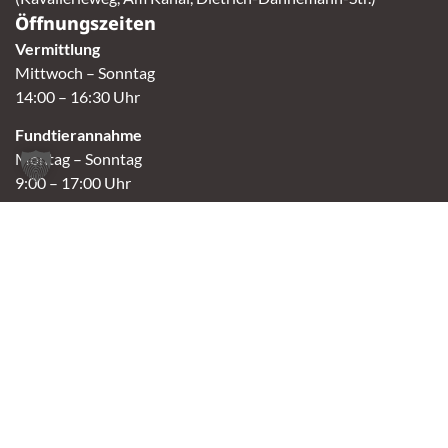
Öffnungszeiten
Vermittlung
Mittwoch – Sonntag
14:00 – 16:30 Uhr
Fundtierannahme
Montag – Sonntag
9:00 – 17:00 Uhr
Spendenannahme / Tierrettershop
Montag – Sonntag
10:00 – 12:00 Uhr und 14:00 – 16:30 Uhr
Café
Samstag & Sonntag
14:00-16:30 Uhr
Andere Termine nur nach Vereinbarung.
Links
Aktuelles