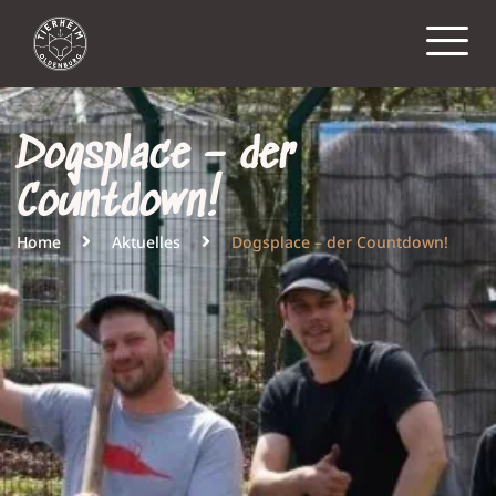
Dogsplace – der
Countdown!
Home
Aktuelles
Dogsplace – der Countdown!