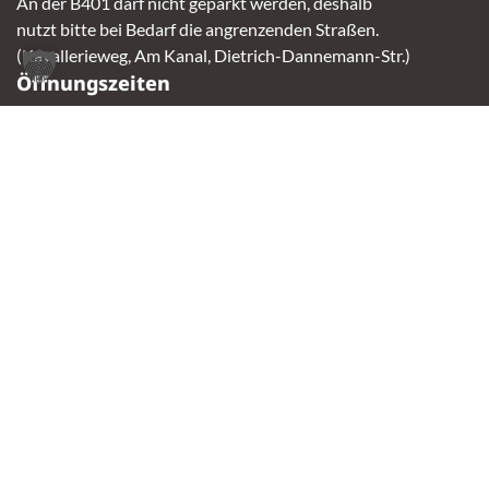
An der B401 darf nicht geparkt werden, deshalb
nutzt bitte bei Bedarf die angrenzenden Straßen.
(Kavallerieweg, Am Kanal, Dietrich-Dannemann-Str.)
Öffnungszeiten
Vermittlung
Mittwoch – Sonntag
14:00 – 16:30 Uhr
Fundtierannahme
Montag – Sonntag
9:00 – 17:00 Uhr
Spendenannahme / Tierrettershop
Montag – Sonntag
10:00 – 12:00 Uhr und 14:00 – 16:30 Uhr
Café
Samstag & Sonntag
14:00-16:30 Uhr
Andere Termine nur nach Vereinbarung.