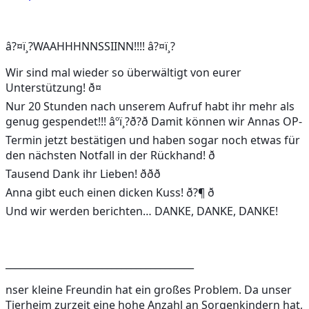
â?¤ï¸?
WAAHHHNNSSIINN!!!! 
â?¤ï¸?
Wir sind mal wieder so überwältigt von eurer 
Unterstützung! 
ð¤
Nur 20 Stunden nach unserem Aufruf habt ihr mehr als 
genug gespendet!!! 
âºï¸?
ð?
ð
 Damit können wir Annas OP-
Termin jetzt bestätigen und haben sogar noch etwas für 
den nächsten Notfall in der Rückhand! 
ð
Tausend Dank ihr Lieben! 
ð
ð
ð
Anna gibt euch einen dicken Kuss! 
ð?¶ 
ð
Und wir werden berichten… DANKE, DANKE, DANKE!
_______________________________________
nser kleine Freundin hat ein großes Problem. Da unser 
Tierheim zurzeit eine hohe Anzahl an Sorgenkindern hat, 