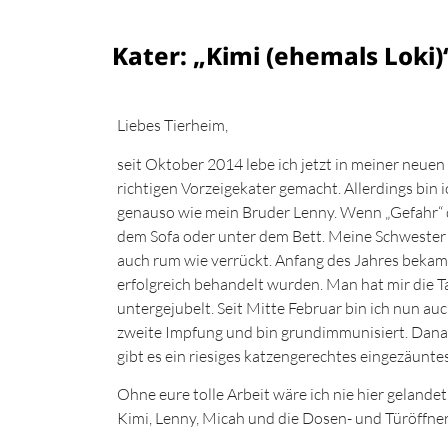
Kater: „Kimi (ehemals Loki)
Liebes Tierheim,
seit Oktober 2014 lebe ich jetzt in meiner neuen 
richtigen Vorzeigekater gemacht. Allerdings bin 
genauso wie mein Bruder Lenny. Wenn „Gefahr“ 
dem Sofa oder unter dem Bett. Meine Schwester M
auch rum wie verrückt. Anfang des Jahres bekam 
erfolgreich behandelt wurden. Man hat mir die Ta
untergejubelt. Seit Mitte Februar bin ich nun au
zweite Impfung und bin grundimmunisiert. Danach 
gibt es ein riesiges katzengerechtes eingezäunte
Ohne eure tolle Arbeit wäre ich nie hier gelandet
Kimi, Lenny, Micah und die Dosen- und Türöffne