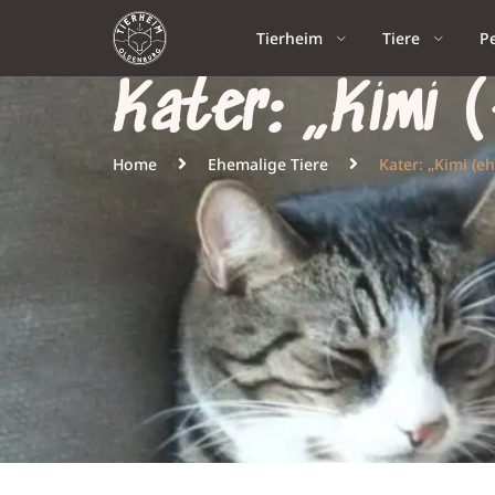
Tierheim
Tiere
P
Kater: „Kimi 
Home
Ehemalige Tiere
Kater: „Kimi (e