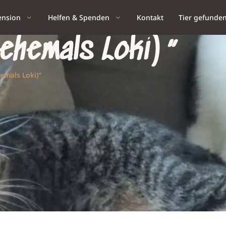
ension
Helfen & Spenden
Kontakt
Tier gefunde
(ehemals Loki)“
hemals Loki)“