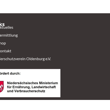
ks
ktuelles
ermittlung
hop
ontakt
ierschutzverein Oldenburg e.V.