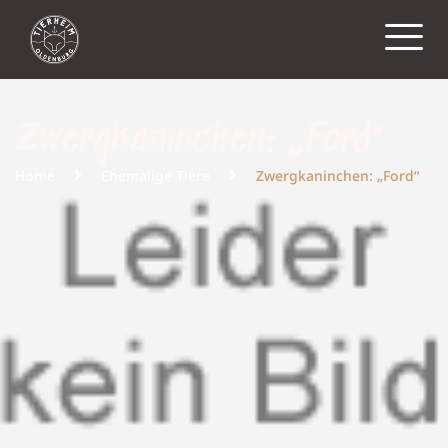
Zwergkaninchen: „Ford“
Home
Ehemalige Tiere
Zwergkaninchen: „Ford“