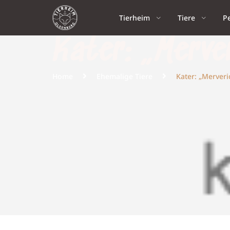
Tierheim
Tiere
P
Kater: „Merve
Home
Ehemalige Tiere
Kater: „Merveri