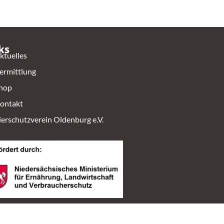
ks
ktuelles
ermittlung
hop
ontakt
ierschutzverein Oldenburg e.V.