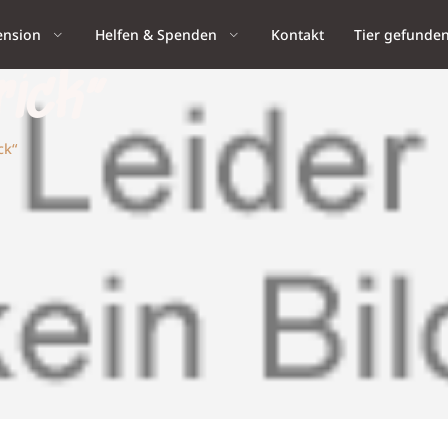
ension
Helfen & Spenden
Kontakt
Tier gefunde
rick“
ck“