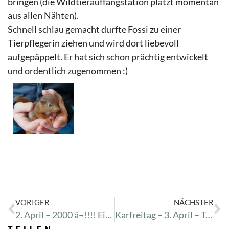
bringen (die Wildtierauffangstation platzt momentan
aus allen Nähten).
Schnell schlau gemacht durfte Fossi zu einer
Tierpflegerin ziehen und wird dort liebevoll
aufgepäppelt. Er hat sich schon prächtig entwickelt
und ordentlich zugenommen :)
VORIGER
NÄCHSTER
2. April – 2000 â¬!!!! Eine weitere Hütte wurde bestellt! Danke Danke Danke! Ihr tollen Spender <3
Karfreitag – 3. April – Tanzverbot okay… Aber dogsplace ist jawohl noch erlaubt ;-)