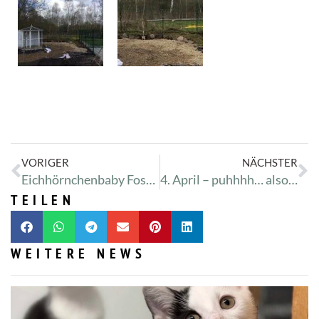
VORIGER
NÄCHSTER
Eichhörnchenbaby Fossi fällt aus dem Nest
4. April – puhhhh… also 1 1/2 Dogsplace Hütten können kommen ;-)
TEILEN
WEITERE NEWS