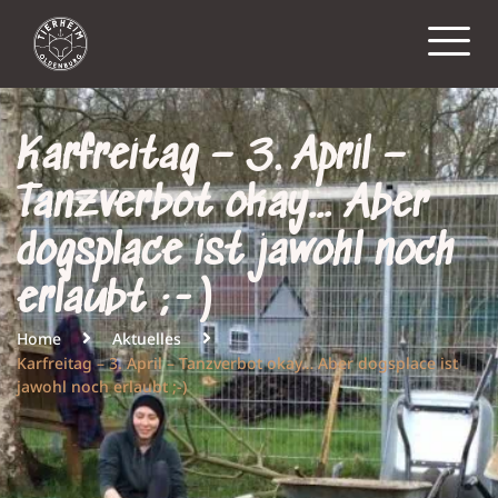
Karfreitag – 3. April –
Tanzverbot okay… Aber
dogsplace ist jawohl noch
erlaubt ;-)
Home
Aktuelles
Karfreitag – 3. April – Tanzverbot okay… Aber dogsplace ist
jawohl noch erlaubt ;-)