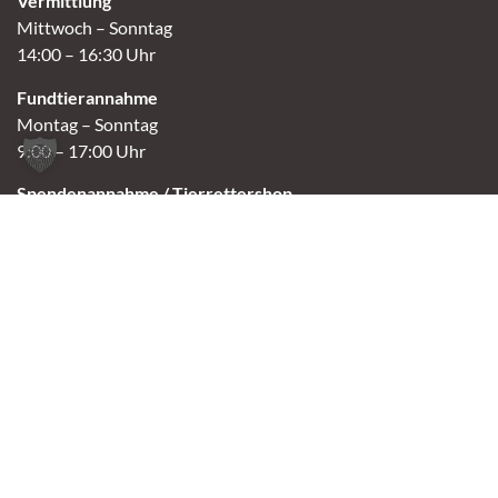
Vermittlung
Mittwoch – Sonntag
14:00 – 16:30 Uhr
Fundtierannahme
Montag – Sonntag
9:00 – 17:00 Uhr
Spendenannahme / Tierrettershop
Montag – Sonntag
10:00 – 12:00 Uhr und 14:00 – 16:30 Uhr
Café
Samstag & Sonntag
14:00-16:30 Uhr
Andere Termine nur nach Vereinbarung.
Links
Aktuelles
Vermittlung