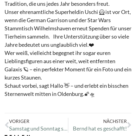
Tradition, die uns jedes Jahr besonders freut.
Unser ehrenamtliche Superheldin Uschi 🦸 ist vor Ort,
wenn die German Garrison und der Star Wars
Stammtisch Wilhelmshaven erneut Spenden für unser
Tierheim sammeln. Ihre Unterstützung über so viele
Jahre bedeutet uns unglaublich viel.❤️
Wer weiß, vielleicht begegnet ihr sogar euren
Lieblingsfiguren aus einer weit, weit entfernten
Galaxis 🪐 – ein perfekter Moment für ein Foto und ein
kurzes Staunen.
Schaut vorbei, sagt Hallo 👋 – und erlebt ein bisschen
Sternenwelt mitten in Oldenburg.🌠🛸
VORIGER
NÄCHSTER
Samstag und Sonntag sind unsere Veggie-Freunde wieder zu Besuch!
Bernd hat es geschafft!